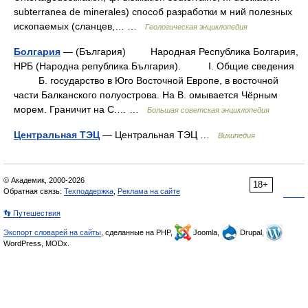
subterranea de minerales) способ разработки м ний полезных
ископаемых (сланцев,… …
Геологическая энциклопедия
Болгария
— (България) Народная Республика Болгария,
НРБ (Народна република България). I. Общие сведения
Б. государство в Юго Восточной Европе, в восточной
части Балканского полуострова. На В. омывается Чёрным
морем. Граничит на С.… …
Большая советская энциклопедия
Центральная ТЭЦ
— Центральная ТЭЦ …
Википедия
© Академик, 2000-2026
18+
Обратная связь:
Техподдержка
,
Реклама на сайте
👣 Путешествия
Экспорт словарей на сайты
, сделанные на PHP,
Joomla,
Drupal,
WordPress, MODx.