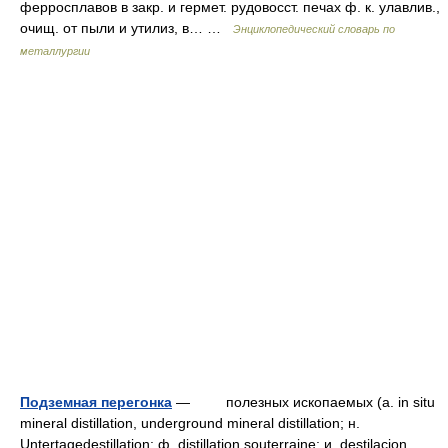
ферросплавов в закр. и гермет. рудовосст. печах ф. к. улавлив.,
очищ. от пыли и утилиз, в… …
Энциклопедический словарь по
металлургии
Подземная перегонка
— полезных ископаемыx (a. in situ
mineral distillation, underground mineral distillation; н.
Untertagedestillation; ф. distillation souterraine; и. destilacion