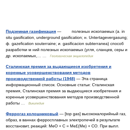
Подземная газификация
— полезных ископаемыx (a. in
situ gasification, underground gasification; н. Untertagevergasung;
ф. gazefication souterraine; и. gasificacion subterranea) способ
разработки м ний полезных ископаемых (угля, сланцев, серы и
др. ископаемых,… …
Геологическая энциклопедия
Сталинская премия за выдающиеся изобретения и
коренные усовершенствования методов
производственной работы (1948)
— Эта страница
информационный список. Основные статьи: Сталинская
премия, Сталинская премия за выдающиеся изобретения и
коренные усовершенствования методов производственной
работы …
Википедия
Феррогаз колошниковый
— [top gas] высококалорийный газ,
образ, в ваннах ферросплавных электропечей в результате
восстановит, реакций: МеО + С = Ме£(Ме) + СО. При выпл.